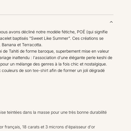
E
N
T
.
.
.
ous avons décliné notre modèle fétiche, POË (qui signifie
un bracelet baptisés "Sweet Like Summer". Ces créations se
h, Banana et Terracotta.
hi de Tahiti de forme baroque, superbement mise en valeur
riage inattendu : l'association d'une élégante perle keshi de
, pour un mélange des genres à la fois chic et nostalgique.
 couleurs de son
tee-shirt
afin de former un joli dégradé
aise teintées dans la masse pour une très bonne durabilité
or français, 18 carats et 3 microns d'épaisseur d'or