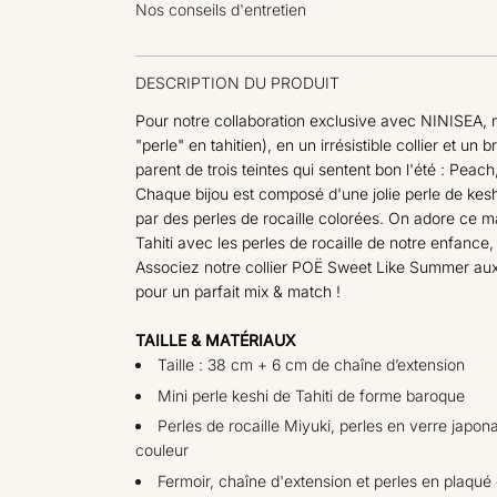
Nos conseils d'entretien
g
u
DESCRIPTION DU PRODUIT
l
Pour notre collaboration exclusive avec NINISEA, n
i
"perle" en tahitien), en un irrésistible collier et 
parent de trois teintes qui sentent bon l'été : Peac
e
Chaque bijou est composé d'une jolie perle de kes
r
par des perles de rocaille colorées. On adore ce ma
Tahiti avec les perles de rocaille de notre enfance
Associez notre collier POË Sweet Like Summer aux
pour un parfait mix & match !
TAILLE & MATÉRIAUX
Taille : 38 cm + 6 cm de chaîne d’extension
Mini perle keshi de Tahiti de forme baroque
Perles de rocaille Miyuki, perles en verre japon
couleur
Fermoir, chaîne d'extension et perles en plaqué 