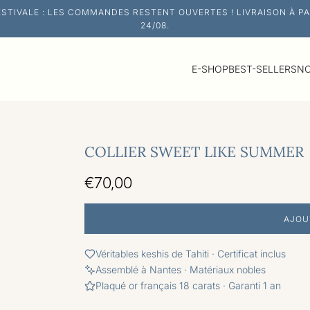
ESTIVALE : LES COMMANDES RESTENT OUVERTES ! LIVRAISON À PA
24/08.
E-SHOP
BEST-SELLERS
NO
COLLIER SWEET LIKE SUMMER
P
€70,00
r
AJOU
i
x
Véritables keshis de Tahiti · Certificat inclus
Assemblé à Nantes · Matériaux nobles
r
Plaqué or français 18 carats · Garanti 1 an
é