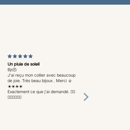
Un pluie de soleil
J'adore !
Bjr🫠
Super idée les imparfaits
J'ai reçu mon collier avec beaucoup
permet de me laisser ten
de joie. Très beau bijoux . Merci ☺️
modèles que je ne m'auto
☀️☀️☀️☀️
à commander. Imparfaits 
Exactement ce que j'ai demandé. 👍🏽
petits défauts discrets ma
👍🏽👍🏽👍🏽
comme bijoux, j'adore !