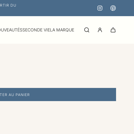
RTIR DU
UVEAUTÉS
SECONDE VIE
LA MARQUE
TER AU PANIER
C
H
A
R
G
E
M