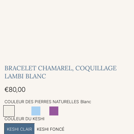
BRACELET CHAMAREL, COQUILLAGE
LAMBI BLANC
P
€80,00
r
COULEUR DES PIERRES NATURELLES
Blanc
i
B
J
R
B
V
v
b
R
l
a
o
l
e
i
l
o
COULEUR DU KESHI
x
a
u
s
e
r
o
e
s
KESHI CLAIR
n
n
e
u
KESHI FONCÉ
t
l
u
e
r