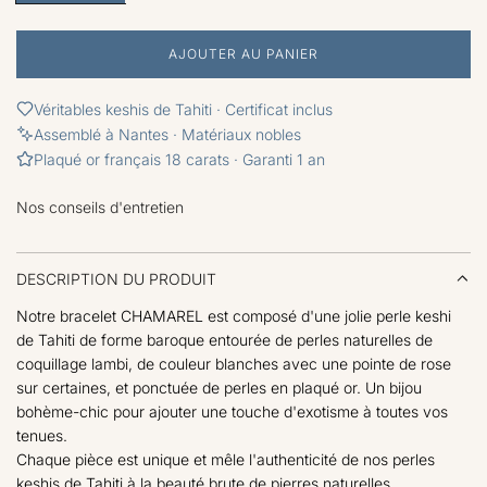
c
e
l
e
p
é
a
t
â
g
l
AJOUTER AU PANIER
g
C
o
e
H
u
n
A
Véritables keshis de Tahiti · Certificat inclus
R
Assemblé à Nantes · Matériaux nobles
l
G
Plaqué or français 18 carats · Garanti 1 an
E
i
M
Nos conseils d'entretien
E
e
N
T
r
.
DESCRIPTION DU PRODUIT
.
.
Notre bracelet CHAMAREL est composé d'une jolie perle keshi
de Tahiti de forme baroque entourée de perles naturelles de
coquillage lambi, de couleur blanches avec une pointe de rose
sur certaines, et ponctuée de perles en plaqué or. Un bijou
bohème-chic pour ajouter une touche d'exotisme à toutes vos
tenues.
Chaque pièce est unique et mêle l'authenticité de nos perles
keshis de Tahiti à la beauté brute de pierres naturelles.